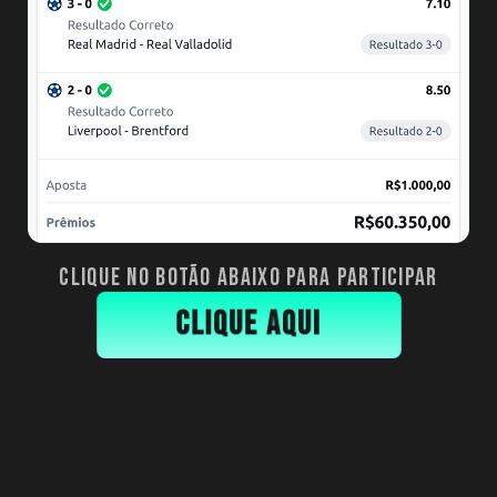
Clique no botão abaixo para participar
CLIQUE AQUI