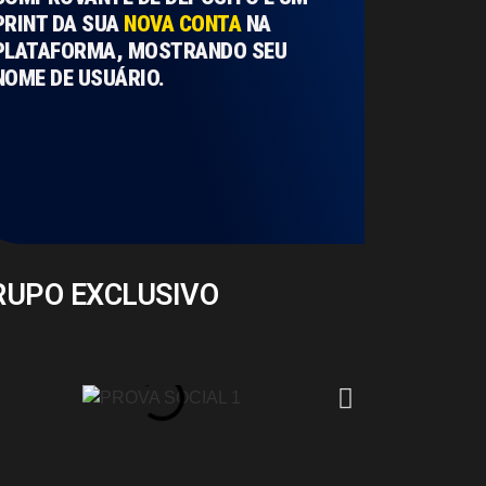
PRINT DA SUA
NOVA CONTA
NA
PLATAFORMA, MOSTRANDO SEU
NOME DE USUÁRIO.
RUPO EXCLUSIVO