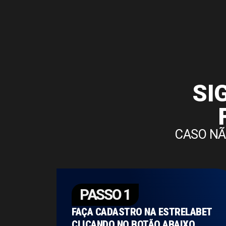
SI
CASO NÃ
PASSO 1
FAÇA CADASTRO NA ESTRELABET
CLICANDO NO BOTÃO ABAIXO