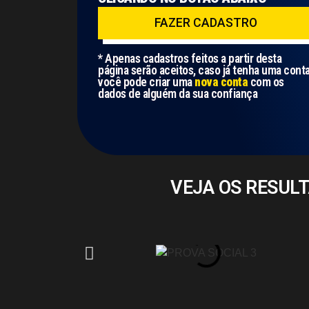
FAZER CADASTRO
* Apenas cadastros feitos a partir desta
página serão aceitos, caso já tenha uma conta
você pode criar uma
nova conta
com os
dados de alguém da sua confiança
VEJA OS RESUL