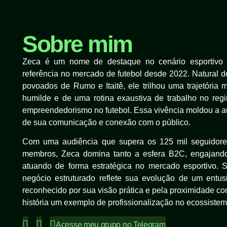
Sobre mim
Zeca é um nome de destaque no cenário esportivo di
referência no mercado de futebol desde 2022. Natural d
povoados de Rumo e Itaitê, ele trilhou uma trajetóri
humilde e de uma rotina exaustiva de trabalho no reg
empreendedorismo no futebol. Essa vivência moldou a aut
de sua comunicação e conexão com o público.
Com uma audiência que supera os 125 mil seguidore
membros, Zeca domina tanto a esfera B2C, engajando 
atuando de forma estratégica no mercado esportivo.
negócio estruturado reflete sua evolução de um ent
reconhecido por sua visão prática e pela proximidade c
história um exemplo de profissionalização no ecossistem
Acesse meu grupo no Telegram