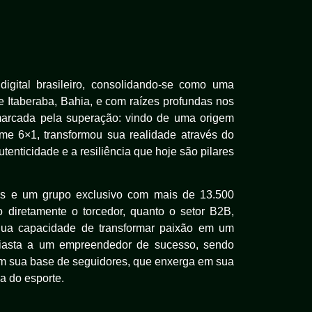
gital brasileiro, consolidando-se como uma
e Itaberaba, Bahia, e com raízes profundas nos
a marcada pela superação: vindo de uma origem
ime 6×1, transformou sua realidade através do
enticidade e a resiliência que hoje são pilares
s e um grupo exclusivo com mais de 13.500
diretamente o torcedor, quanto o setor B2B,
 Sua capacidade de transformar paixão em um
usiasta a um empreendedor de sucesso, sendo
om sua base de seguidores, que enxerga em sua
a do esporte.