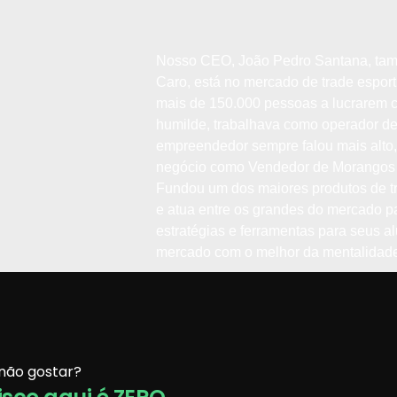
Nosso CEO, João Pedro Santana, ta
Caro, está no mercado de trade esport
mais de 150.000 pessoas a lucrarem c
humilde, trabalhava como operador de
empreendedor sempre falou mais alto, 
negócio como Vendedor de Morangos d
Fundou um dos maiores produtos de tr
e atua entre os grandes do mercado p
estratégias e ferramentas para seus 
mercado com o melhor da mentalidade 
 não gostar?