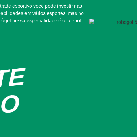
trade esportivo você pode investir nas
abilidades em vários esportes, mas no
ôgol nossa especialidade é o futebol.
A
G
E
N
T
E
T
E
E
N
S
I
N
A
D
Z
E
R
O