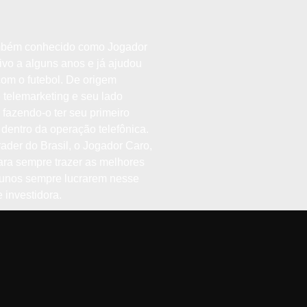
mbém conhecido como Jogador
ivo a alguns anos e já ajudou
om o futebol. De origem
 telemarketing e seu lado
fazendo-o ter seu primeiro
entro da operação telefônica.
ader do Brasil, o Jogador Caro,
ara sempre trazer as melhores
alunos sempre lucrarem nesse
investidora.