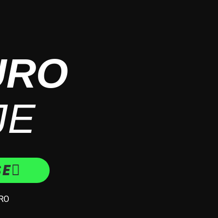
URO
JE
SE
RO