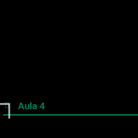
Aula 4